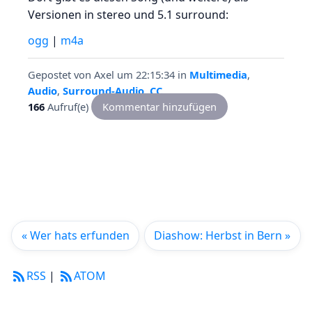
Versionen in stereo und 5.1 surround:
ogg
|
m4a
Gepostet von
Axel
um 22:15:34
in
Multimedia
,
Audio
,
Surround-Audio
,
CC
166
Aufruf(e)
Kommentar hinzufügen
« Wer hats erfunden
Diashow: Herbst in Bern »
RSS
|
ATOM