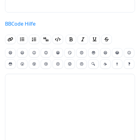
BBCode Hilfe
😄
😃
😉
😊
😁
😏
😍
😎
😆
😂
😐
😳
😮
😵
😢
😣
😟
😠
🔍
☕
❗
❓