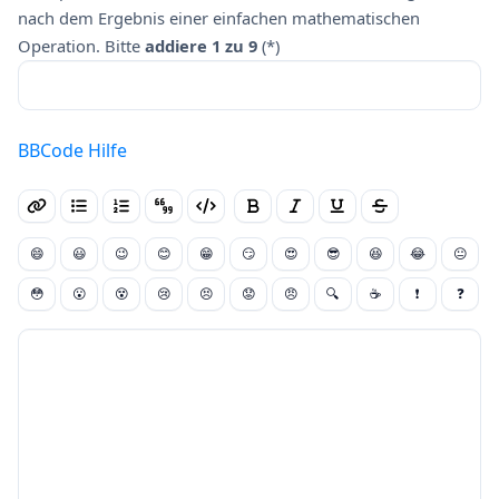
nach dem Ergebnis einer einfachen mathematischen
Operation. Bitte
addiere 1 zu 9
(*)
BBCode Hilfe
😄
😃
😉
😊
😁
😏
😍
😎
😆
😂
😐
😳
😮
😵
😢
😣
😟
😠
🔍
☕
❗
❓