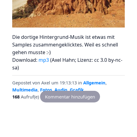
Die dortige Hintergrund-Musik ist etwas mit
Samples zusammengeklicktes. Weil es schnell
gehen musste :-)
Download:
mp3
(Axel Hahn; Lizenz: cc 3.0 by-nc-
sa)
Gepostet von
Axel
um 19:13:13
in
Allgemein
,
Multimedia
,
Fotos
,
Audio
,
Grafik
168
Aufruf(e)
Kommentar hinzufügen