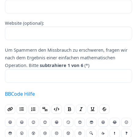
Website (optional):
Um Spammern den Missbrauch zu erschweren, fragen wir
nach dem Ergebnis einer einfachen mathematischen
Operation. Bitte
subtrahiere 1 von 6
(*)
BBCode Hilfe
😄
😃
😉
😊
😁
😏
😍
😎
😆
😂
😐
😳
😮
😵
😢
😣
😟
😠
🔍
☕
❗
❓