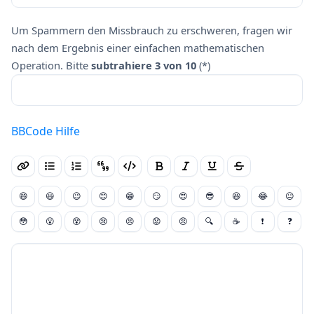
Um Spammern den Missbrauch zu erschweren, fragen wir
nach dem Ergebnis einer einfachen mathematischen
Operation. Bitte
subtrahiere 3 von 10
(*)
BBCode Hilfe
😄
😃
😉
😊
😁
😏
😍
😎
😆
😂
😐
😳
😮
😵
😢
😣
😟
😠
🔍
☕
❗
❓