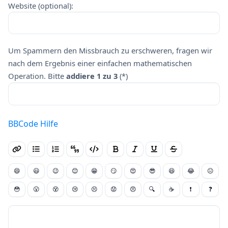
Website (optional):
Um Spammern den Missbrauch zu erschweren, fragen wir
nach dem Ergebnis einer einfachen mathematischen
Operation. Bitte
addiere 1 zu 3
(*)
BBCode Hilfe
😄
😃
😉
😊
😁
😏
😍
😎
😆
😂
😐
😳
😮
😵
😢
😣
😟
😠
🔍
☕
❗
❓