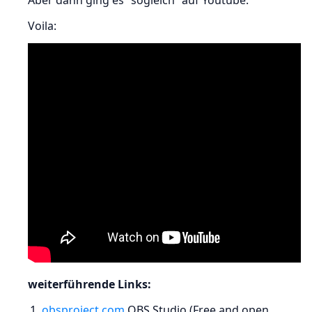
Aber dann ging es “sogleich” auf Youtube.
Voila:
weiterführende Links:
obsproject.com
OBS Studio (Free and open