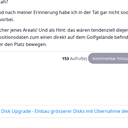
sah?
nd nach meiner Erinnerung habe ich in der Tat gar nicht so
vorbei.
her jenes Areals! Und als Hint: das wären tendenziell dieje
ositionsdaten zum einen direkt auf dem Golfgelände befind
er den Platz bewegen.
153
Aufruf(e)
Kommentar hinzu
 Disk Upgrade - Einbau grösserer Disks mit Übernahme de