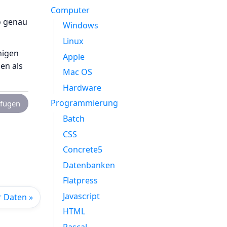
Computer
o genau
Windows
Linux
nigen
Apple
en als
Mac OS
Hardware
Programmierung
fügen
Batch
CSS
Concrete5
Datenbanken
Flatpress
Javascript
r Daten »
HTML