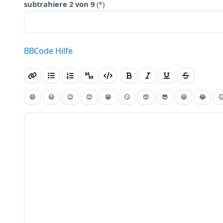
subtrahiere 2 von 9
(*)
BBCode Hilfe
😄
😃
😉
😊
😁
😏
😍
😎
😆
😂
