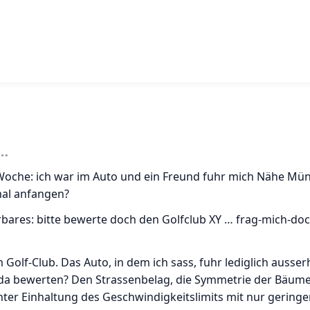
 …
Woche: ich war im Auto und ein Freund fuhr mich Nähe Mü
hmal anfangen?
ares: bitte bewerte doch den Golfclub XY … frag-mich-doc
 Golf-Club. Das Auto, in dem ich sass, fuhr lediglich ausser
ch da bewerten? Den Strassenbelag, die Symmetrie der Bäum
unter Einhaltung des Geschwindigkeitslimits mit nur geringe