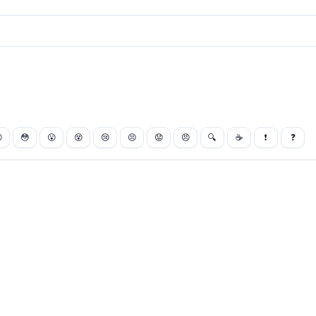

😳
😮
😵
😢
😣
😟
😠
🔍
☕
❗
❓