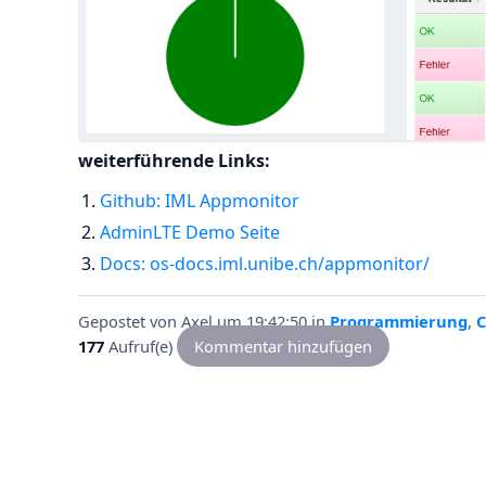
weiterführende Links:
Github: IML Appmonitor
AdminLTE Demo Seite
Docs: os-docs.iml.unibe.ch/appmonitor/
Gepostet von
Axel
um 19:42:50
in
Programmierung
,
C
177
Aufruf(e)
Kommentar hinzufügen