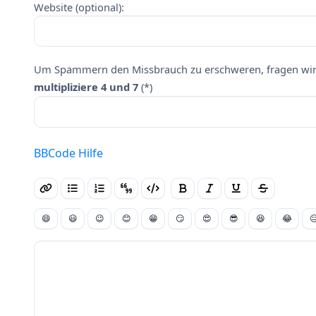
Website (optional):
Um Spammern den Missbrauch zu erschweren, fragen wir 
multipliziere 4 und 7
(*)
BBCode Hilfe
😄
😃
😉
😊
😁
😏
😍
😎
😆
😂
