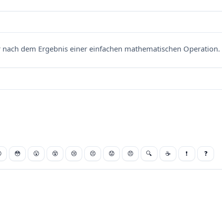
nach dem Ergebnis einer einfachen mathematischen Operation. 

😳
😮
😵
😢
😣
😟
😠
🔍
☕
❗
❓