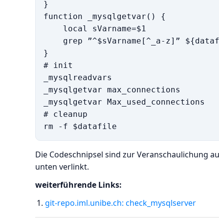
}

function _mysqlgetvar() {

    local sVarname=$1

    grep ”^$sVarname[^_a-z]” ${dataf
}

# init

_mysqlreadvars

_mysqlgetvar max_connections

_mysqlgetvar Max_used_connections

# cleanup

Die Codeschnipsel sind zur Veranschaulichung au
unten verlinkt.
weiterführende Links:
git-repo.iml.unibe.ch: check_mysqlserver