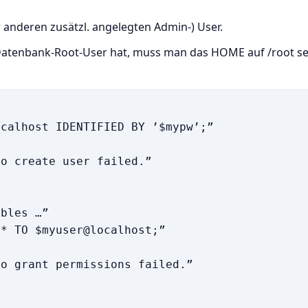
r anderen zusätzl. angelegten Admin-) User.
Datenbank-Root-User hat, muss man das HOME auf /root se
calhost IDENTIFIED BY ’$mypw’;”

o create user failed.”

bles …”

* TO $myuser@localhost;”

o grant permissions failed.”
