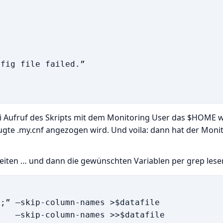
fig file failed.”

bei Aufruf des Skripts mit dem Monitoring User das $HOME w
ugte .my.cnf angezogen wird. Und voila: dann hat der Moni
leiten … und dann die gewünschten Variablen per grep lese
;” –skip-column-names >$datafile

   –skip-column-names >>$datafile
