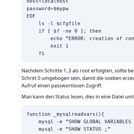
host=localhost

password=$mypw

EOF

    ls -l $cfgfile

    if [ $? -ne 0 ]; then

        echo ”ERROR: creation of con
        exit 1

Nachdem Schritte 1..3 als root erfolgten, sollte 
Schritt 0 umgebogen sein, damit die soeben erze
Aufruf einen passwortlosen Zugriff.
Man kann den Status lesen, dies in eine Datei um
function _mysqlreadvars(){

    mysql -e ”SHOW GLOBAL VARIABLES 
    mysql -e ”SHOW STATUS ;”        