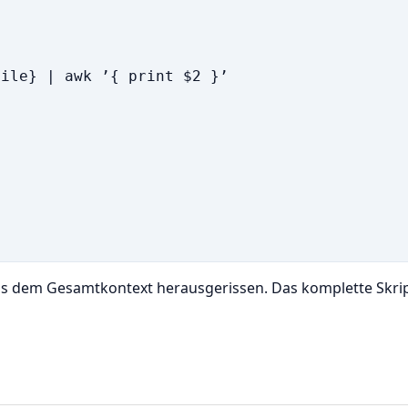
ile} | awk ’{ print $2 }’

s dem Gesamtkontext herausgerissen. Das komplette Skript