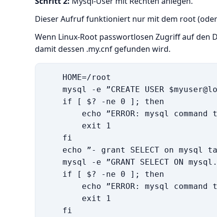
Schritt 2:
Mysql-User mit Rechten anlegen.
Dieser Aufruf funktioniert nur mit dem root (ode
Wenn Linux-Root passwortlosen Zugriff auf den 
damit dessen .my.cnf gefunden wird.
    HOME=/root

    mysql -e ”CREATE USER $myuser@lo
    if [ $? -ne 0 ]; then

        echo ”ERROR: mysql command t
        exit 1

    fi

    echo ”- grant SELECT on mysql ta
    mysql -e ”GRANT SELECT ON mysql.
    if [ $? -ne 0 ]; then

        echo ”ERROR: mysql command t
        exit 1

    fi
