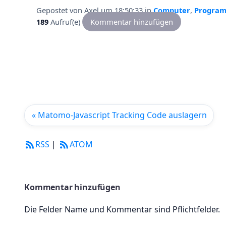
Gepostet von
Axel
um 18:50:33
in
Computer
,
Progra
189
Aufruf(e)
Kommentar hinzufügen
« Matomo-Javascript Tracking Code auslagern
RSS
|
ATOM
Kommentar hinzufügen
Die Felder Name und Kommentar sind Pflichtfelder.