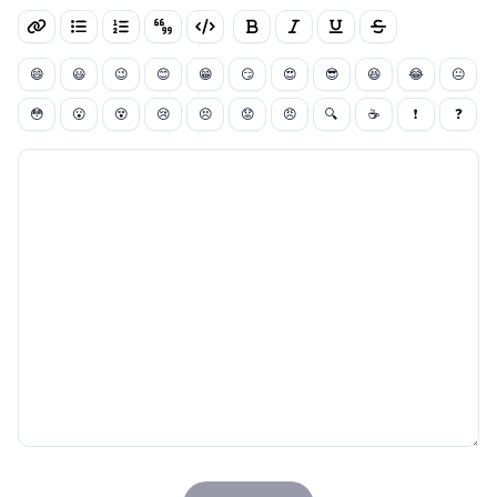
😄
😃
😉
😊
😁
😏
😍
😎
😆
😂
😐
😳
😮
😵
😢
😣
😟
😠
🔍
☕
❗
❓