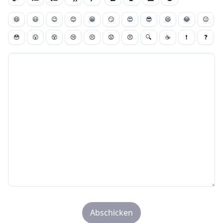
😄
😃
😉
😊
😁
😏
😍
😎
😆
😂
😐
😳
😮
😵
😢
😣
😟
😠
🔍
☕
❗
❓