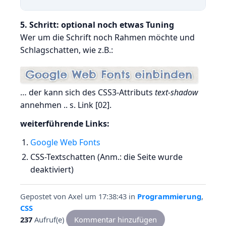
5. Schritt: optional noch etwas Tuning
Wer um die Schrift noch Rahmen möchte und
Schlagschatten, wie z.B.:
… der kann sich des CSS3-Attributs
text-shadow
annehmen .. s. Link [02].
weiterführende Links:
Google Web Fonts
CSS-Textschatten (Anm.: die Seite wurde
deaktiviert)
Gepostet von
Axel
um 17:38:43
in
Programmierung
,
CSS
237
Aufruf(e)
Kommentar hinzufügen