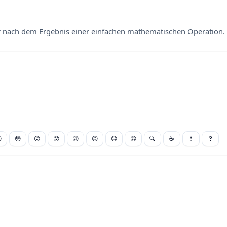
nach dem Ergebnis einer einfachen mathematischen Operation. 

😳
😮
😵
😢
😣
😟
😠
🔍
☕
❗
❓