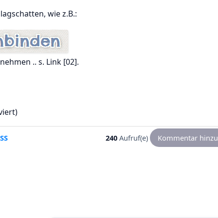
gschatten, wie z.B.:
ehmen .. s. Link [02].
iert)
SS
240
Aufruf(e)
Kommentar hinzu