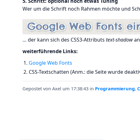
5. Schritt: optional noch etwas Tuning
Wer um die Schrift noch Rahmen möchte und Schla
… der kann sich des CSS3-Attributs
text-shadow
ann
weiterführende Links:
Google Web Fonts
CSS-Textschatten (Anm.: die Seite wurde deaktiv
Gepostet von
Axel
um 17:38:43
in
Programmierung
,
C