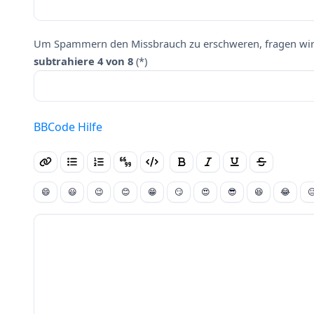
Um Spammern den Missbrauch zu erschweren, fragen wir 
subtrahiere 4 von 8
(*)
BBCode Hilfe
😄
😃
😉
😊
😁
😏
😍
😎
😆
😂
