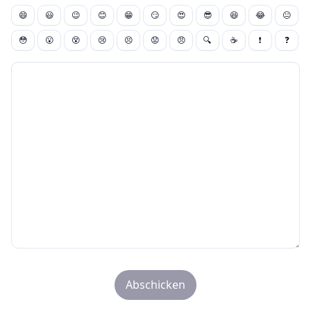
😄
😃
😉
😊
😁
😏
😍
😎
😆
😂
😐
😳
😮
😵
😢
😣
😟
😠
🔍
☕
❗
❓