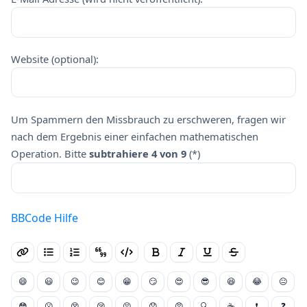
Website (optional):
Um Spammern den Missbrauch zu erschweren, fragen wir
nach dem Ergebnis einer einfachen mathematischen
Operation. Bitte
subtrahiere 4 von 9
(*)
BBCode Hilfe
😄
😃
😉
😊
😁
😏
😍
😎
😆
😂
😐
😳
😮
😵
😢
😣
😟
😠
🔍
☕
❗
❓