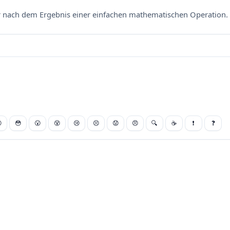
nach dem Ergebnis einer einfachen mathematischen Operation. 

😳
😮
😵
😢
😣
😟
😠
🔍
☕
❗
❓