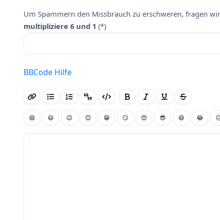
Um Spammern den Missbrauch zu erschweren, fragen wir 
multipliziere 6 und 1
(*)
BBCode Hilfe
😄
😃
😉
😊
😁
😏
😍
😎
😆
😂
