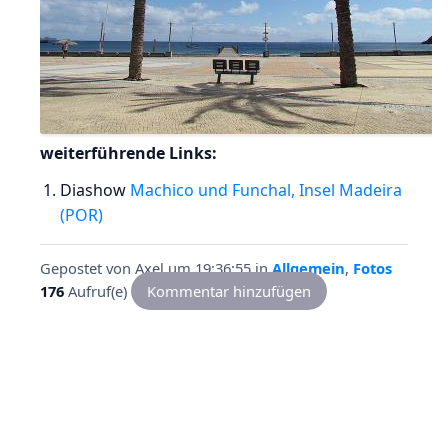
weiterführende Links:
Diashow
Machico und Funchal, Insel Madeira
(POR)
Gepostet von
Axel
um 19:36:55
in
Allgemein
,
Fotos
176
Aufruf(e)
Kommentar hinzufügen