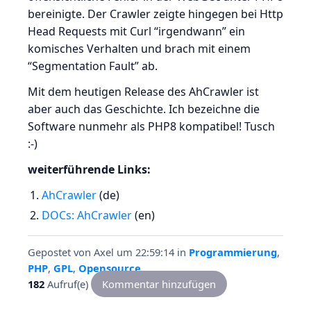
bereinigte. Der Crawler zeigte hingegen bei Http
Head Requests mit Curl “irgendwann” ein
komisches Verhalten und brach mit einem
“Segmentation Fault” ab.
Mit dem heutigen Release des AhCrawler ist
aber auch das Geschichte. Ich bezeichne die
Software nunmehr als PHP8 kompatibel! Tusch
:-)
weiterführende Links:
AhCrawler
(de)
DOCs: AhCrawler
(en)
Gepostet von
Axel
um 22:59:14
in
Programmierung
,
PHP
,
GPL
,
Opensource
182
Aufruf(e)
Kommentar hinzufügen