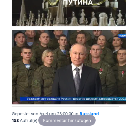
Gepostet von
Axel
um 23:00:00
in
Russland
158
Aufruf(e)
Kommentar hinzufügen