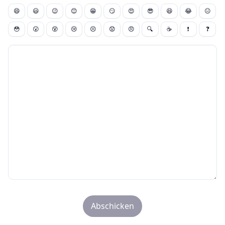
😄
😃
😉
😊
😁
😏
😍
😎
😆
😂
😐
😳
😮
😵
😢
😣
😟
😠
🔍
☕
❗
❓