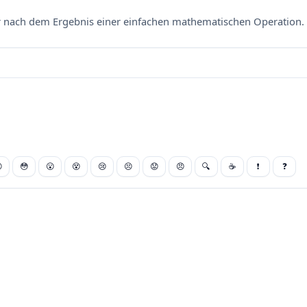
nach dem Ergebnis einer einfachen mathematischen Operation. 

😳
😮
😵
😢
😣
😟
😠
🔍
☕
❗
❓