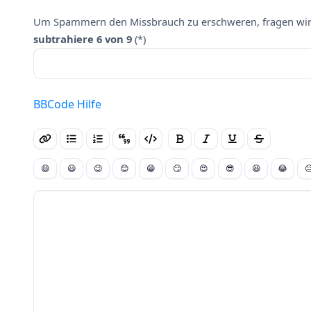
Um Spammern den Missbrauch zu erschweren, fragen wir 
subtrahiere 6 von 9
(*)
BBCode Hilfe
😄
😃
😉
😊
😁
😏
😍
😎
😆
😂
