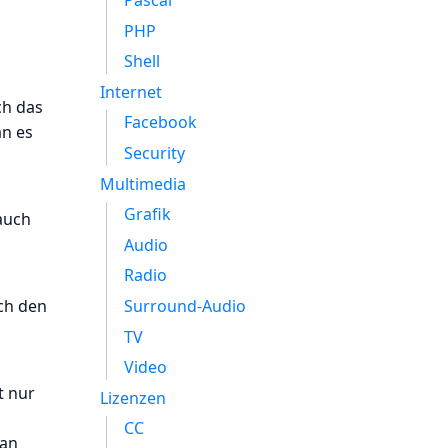
Pascal
PHP
Shell
Internet
ch das
Facebook
an es
Security
Multimedia
Grafik
 auch
Audio
Radio
ch den
Surround-Audio
TV
Video
t nur
Lizenzen
CC
man