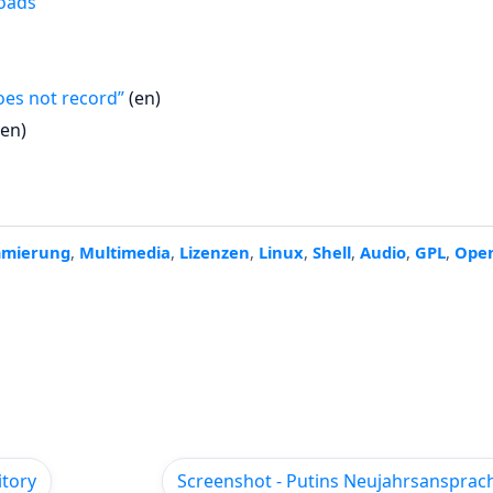
oads
oes not record”
(en)
en)
mmierung
,
Multimedia
,
Lizenzen
,
Linux
,
Shell
,
Audio
,
GPL
,
Ope
itory
Screenshot - Putins Neujahrsansprac