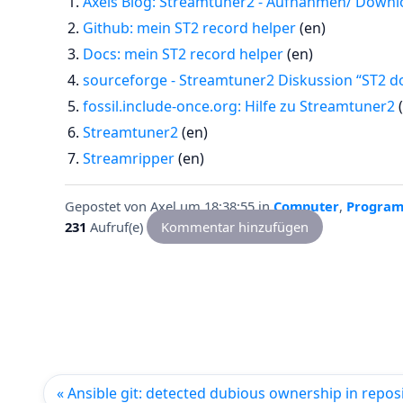
Axels Blog: Streamtuner2 - Aufnahmen/ Downl
Github: mein ST2 record helper
(en)
Docs: mein ST2 record helper
(en)
sourceforge - Streamtuner2 Diskussion “ST2 d
fossil.include-once.org: Hilfe zu Streamtuner2
(
Streamtuner2
(en)
Streamripper
(en)
Gepostet von
Axel
um 18:38:55
in
Computer
,
Progra
231
Aufruf(e)
Kommentar hinzufügen
« Ansible git: detected dubious ownership in repos