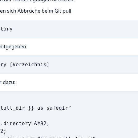
fen sich Abbrüche beim Git pull
itory
mitgegeben:
ory [Verzeichnis]
r dazu:
tall_dir }} as safedir”

.directory &#92;

2;
