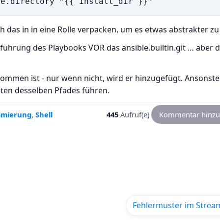
h das in in eine Rolle verpacken, um es etwas abstrakter zu
ührung des Playbooks VOR das ansible.builtin.git … aber 
enommen ist - nur wenn nicht, wird er hinzugefügt. Ansonst
ten desselben Pfades führen.
mmierung
,
Shell
445
Aufruf(e)
Kommentar hinzu
Fehlermuster im Strea