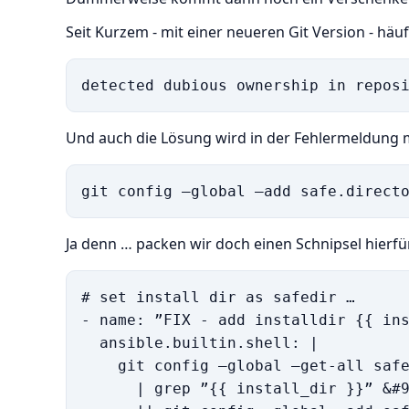
Seit Kurzem - mit einer neueren Git Version - häu
detected dubious ownership in repos
Und auch die Lösung wird in der Fehlermeldung 
git config –global –add safe.direct
Ja denn … packen wir doch einen Schnipsel hierfü
# set install dir as safedir …

- name: ”FIX - add installdir {{ ins
  ansible.builtin.shell: |

    git config –global –get-all safe
      | grep ”{{ install_dir }}” &#9