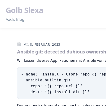
Golb Slexa
Axels Blog
MI, 8. FEBRUAR, 2023
Ansible git: detected dubious ownershi
Wir lassen diverse Applikationen mit Ansible von e
- name: ’install - Clone repo {{ rep
  ansible.builtin.git:

    repo: ’{{ repo_url }}’

Dummerweise kommt dann noch ein Verschenken 