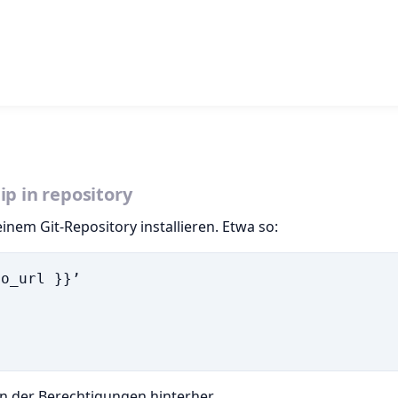
p in repository
inem Git-Repository installieren. Etwa so:
o_url }}’

der Berechtigungen hinterher.