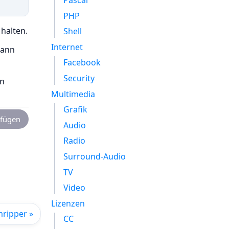
Pascal
PHP
 halten.
Shell
Internet
dann
Facebook
Security
en
Multimedia
Grafik
fügen
Audio
Radio
Surround-Audio
TV
Video
Lizenzen
mripper »
CC