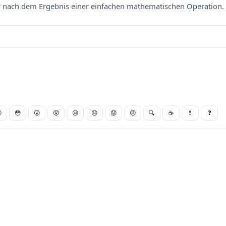
nach dem Ergebnis einer einfachen mathematischen Operation. 

😳
😮
😵
😢
😣
😟
😠
🔍
☕
❗
❓