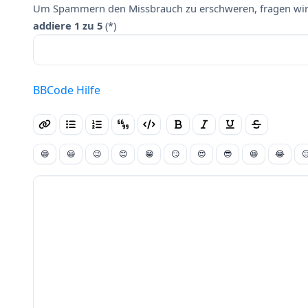
Um Spammern den Missbrauch zu erschweren, fragen wir 
addiere 1 zu 5
(*)
BBCode Hilfe
😄
😃
😉
😊
😁
😏
😍
😎
😆
😂
