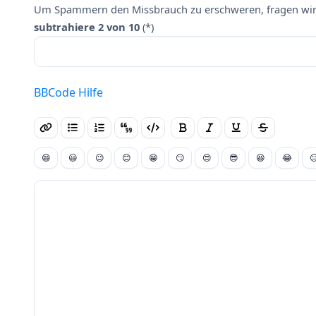
Um Spammern den Missbrauch zu erschweren, fragen wir 
subtrahiere 2 von 10
(*)
BBCode Hilfe
😄
😃
😉
😊
😁
😏
😍
😎
😆
😂
