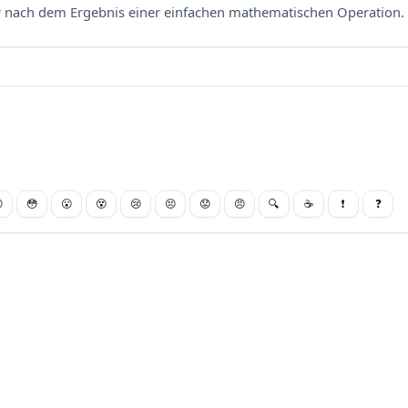
nach dem Ergebnis einer einfachen mathematischen Operation. 

😳
😮
😵
😢
😣
😟
😠
🔍
☕
❗
❓