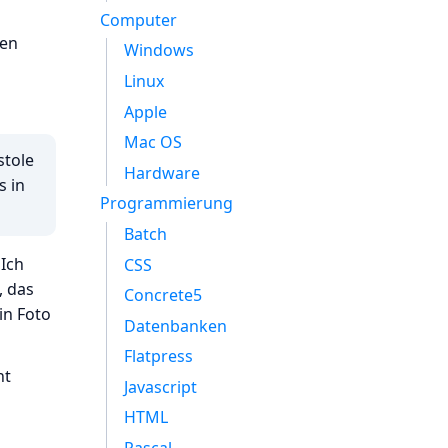
Computer
nen
Windows
Linux
Apple
Mac OS
stole
Hardware
s in
Programmierung
Batch
 Ich
CSS
, das
Concrete5
in Foto
Datenbanken
Flatpress
nt
Javascript
HTML