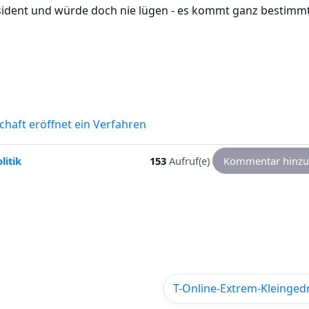
räsident und würde doch nie lügen - es kommt ganz bestimm
chaft eröffnet ein Verfahren
litik
153
Aufruf(e)
Kommentar hinzu
T-Online-Extrem-Kleinged