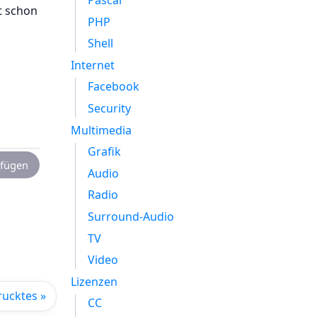
Pascal
t schon
PHP
Shell
Internet
Facebook
Security
Multimedia
Grafik
fügen
Audio
Radio
Surround-Audio
TV
Video
Lizenzen
rucktes »
CC